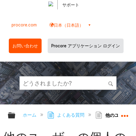
サポート
procore.com
日本（日本語）
お問い合わせ
Procore アプリケーション ログイン
グローバル階層を展開/折りたたむ
グ
ホーム
よくある質問
他のユーザーの