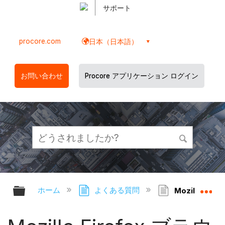
サポート
procore.com
日本（日本語）
お問い合わせ
Procore アプリケーション ログイン
グローバル階層を展開/折りたたむ
グ
ホーム
よくある質問
Mozilla 