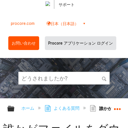
サポート
procore.com
日本（日本語）
お問い合わせ
Procore アプリケーション ログイン
グローバル階層を展開/折りたたむ
グ
ホーム
よくある質問
誰かがファイル