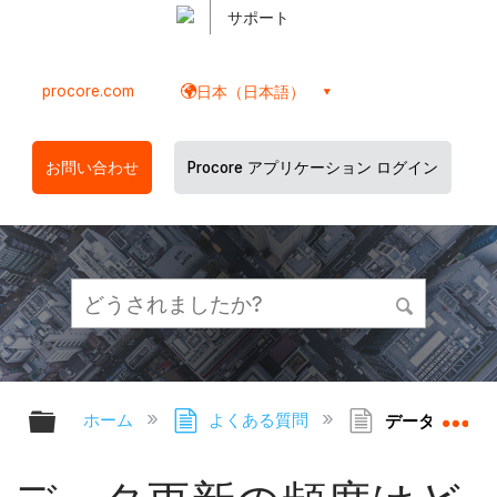
サポート
procore.com
日本（日本語）
お問い合わせ
Procore アプリケーション ログイン
グローバル階層を展開/折りたたむ
グ
ホーム
よくある質問
データ更新の頻