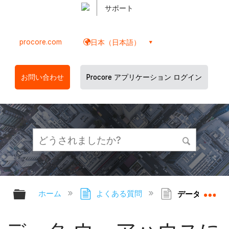
サポート
procore.com
日本（日本語）
お問い合わせ
Procore アプリケーション ログイン
グローバル階層を展開/折りたたむ
グ
ホーム
よくある質問
データ ウェア