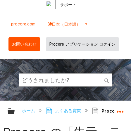
サポート
procore.com
日本（日本語）
お問い合わせ
Procore アプリケーション ログイン
グローバル階層を展開/折りたたむ
グ
ホーム
よくある質問
Procore