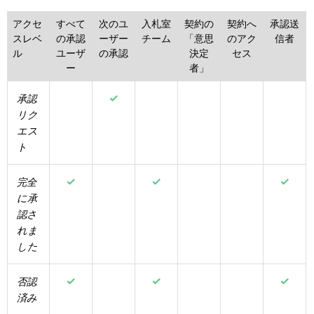
アクセ
すべて
次のユ
入札室
契約の
契約へ
承認送
スレベ
の承認
ーザー
チーム
「意思
のアク
信者
ル
ユーザ
の承認
決定
セス
ー
者」
承認
リク
エス
ト
完全
に承
認さ
れま
した
否認
済み