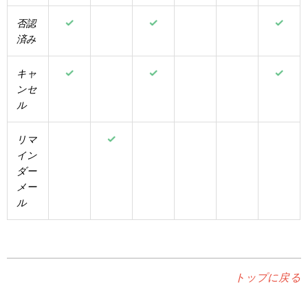
否認
済み
キャ
ンセ
ル
リマ
イン
ダー
メー
ル
トップに戻る