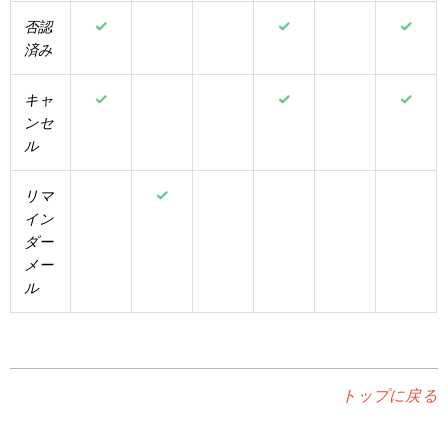
否認
済み
キャ
ンセ
ル
リマ
イン
ダー
メー
ル
トップに戻る