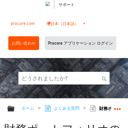
サポート
procore.com
日本（日本語）
お問い合わせ
Procore アプリケーション ログイン
グローバル階層を展開/折りたたむ
グ
ホーム
よくある質問
財務ポートフォ