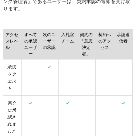
ング管理者」であるユーザーは、契約承認の通知を受け取
ります。
アクセ
すべて
次のユ
入札室
契約の
契約へ
承認送
スレベ
の承認
ーザー
チーム
「意思
のアク
信者
ル
ユーザ
の承認
決定
セス
ー
者」
承認
リク
エス
ト
完全
に承
認さ
れま
した