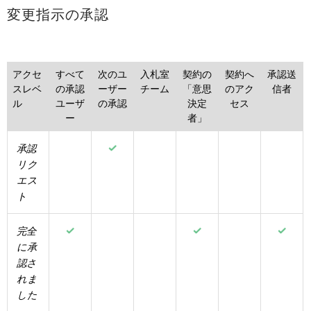
変更指示の承認
アクセ
すべて
次のユ
入札室
契約の
契約へ
承認送
スレベ
の承認
ーザー
チーム
「意思
のアク
信者
ル
ユーザ
の承認
決定
セス
ー
者」
承認
リク
エス
ト
完全
に承
認さ
れま
した