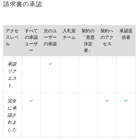
請求書の承認
アクセ
すべて
次のユ
入札室
契約の
契約へ
承認送
スレベ
の承認
ーザー
チーム
「意思
のアク
信者
ル
ユーザ
の承認
決定
セス
ー
者」
承認
リク
エス
ト
完全
に承
認さ
れま
した