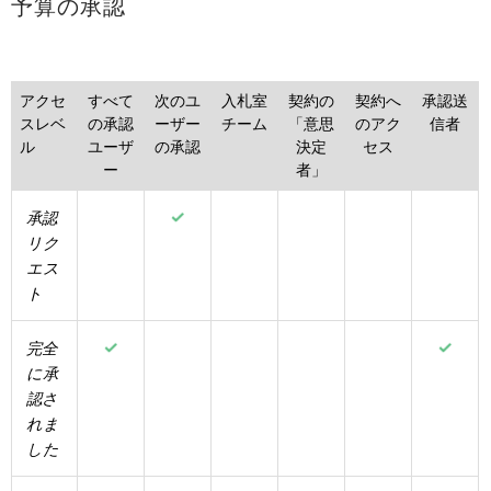
予算の承認
アクセ
すべて
次のユ
入札室
契約の
契約へ
承認送
スレベ
の承認
ーザー
チーム
「意思
のアク
信者
ル
ユーザ
の承認
決定
セス
ー
者」
承認
リク
エス
ト
完全
に承
認さ
れま
した