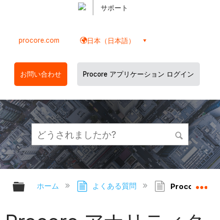
サポート
procore.com
日本（日本語）
お問い合わせ
Procore アプリケーション ログイン
グローバル階層を展開/折りたたむ
グ
ホーム
よくある質問
Procore 