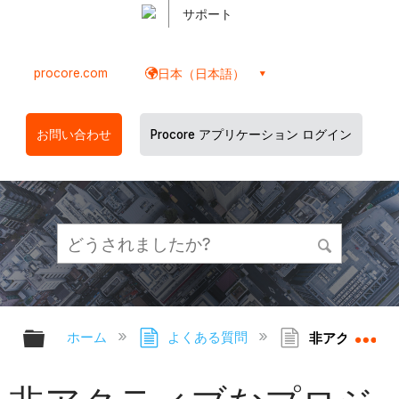
サポート
procore.com
日本（日本語）
お問い合わせ
Procore アプリケーション ログイン
グローバル階層を展開/折りたたむ
グ
ホーム
よくある質問
非アクティブな