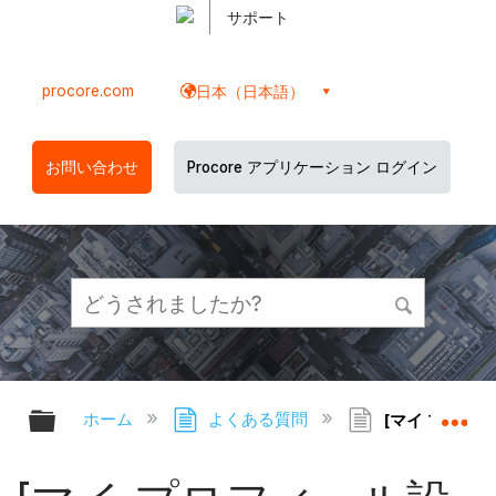
サポート
procore.com
日本（日本語）
お問い合わせ
Procore アプリケーション ログイン
グローバル階層を展開/折りたたむ
グ
ホーム
よくある質問
[マイ プロフィ