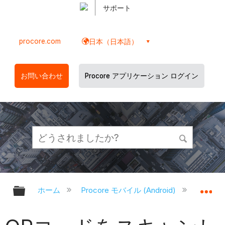
サポート
procore.com
日本（日本語）
お問い合わせ
Procore アプリケーション ログイン
グローバル階層を展開/折りたたむ
グ
ホーム
Procore モバイル (Android)
Proco