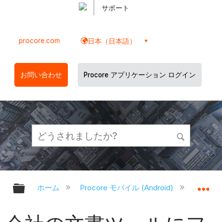
サポート
procore.com
日本（日本語）
お問い合わせ
Procore アプリケーション ログイン
グローバル階層を展開/折りたたむ
グ
ホーム
Procore モバイル (Android)
Proco