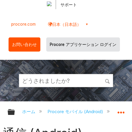
サポート
procore.com
日本（日本語）
お問い合わせ
Procore アプリケーション ログイン
グローバル階層を展開/折りたたむ
グ
ホーム
Procore モバイル (Android)
Proco