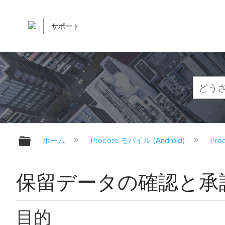
サポート
グローバル階層を展開/折りたたむ
ホーム
Procore モバイル (Android)
Pr
保留データの確認と承認 (
目的