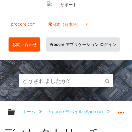
サポート
procore.com
日本（日本語）
お問い合わせ
Procore アプリケーション ログイン
グローバル階層を展開/折りたたむ
グ
ホーム
Procore モバイル (Android)
Proco