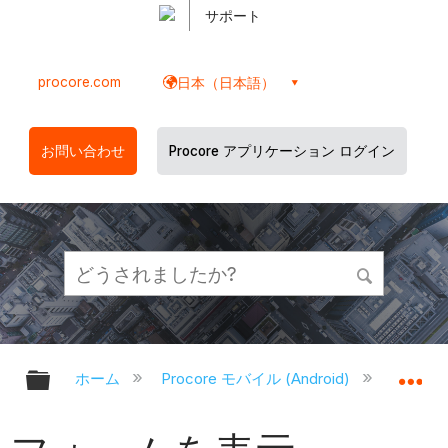
サポート
procore.com
日本（日本語）
お問い合わせ
Procore アプリケーション ログイン
グローバル階層を展開/折りたたむ
グ
ホーム
Procore モバイル (Android)
Proco