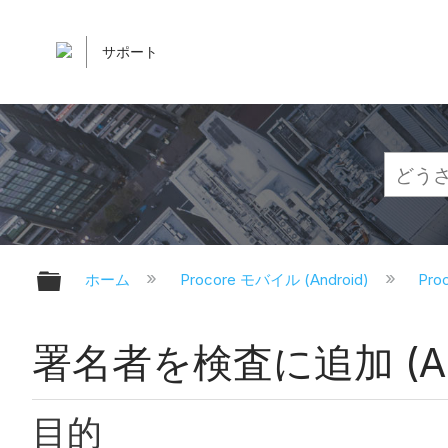
サポート
グローバル階層を展開/折りたたむ
ホーム
Procore モバイル (Android)
Pr
署名者を検査に追加 (And
目的