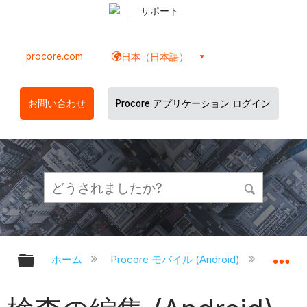
サポート
procore.com
日本（日本語）
お問い合わせ
Procore アプリケーション ログイン
グローバル階層を展開/折りたたむ
グ
ホーム
Procore モバイル (Android)
Proco