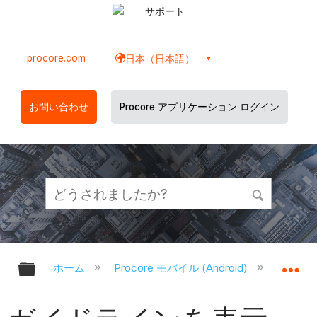
サポート
procore.com
日本（日本語）
お問い合わせ
Procore アプリケーション ログイン
グローバル階層を展開/折りたたむ
グ
ホーム
Procore モバイル (Android)
Proco