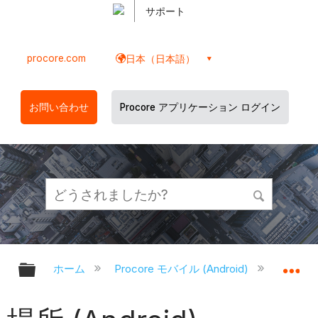
サポート
procore.com
日本（日本語）
お問い合わせ
Procore アプリケーション ログイン
グローバル階層を展開/折りたたむ
グ
ホーム
Procore モバイル (Android)
Proco