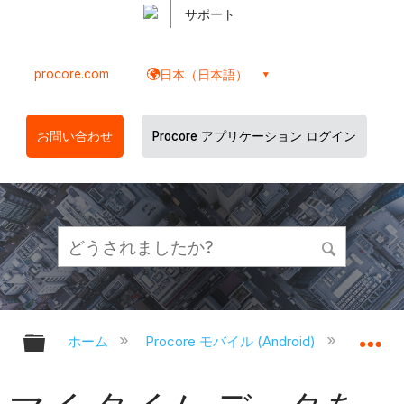
サポート
procore.com
日本（日本語）
お問い合わせ
Procore アプリケーション ログイン
グローバル階層を展開/折りたたむ
グ
ホーム
Procore モバイル (Android)
Proco