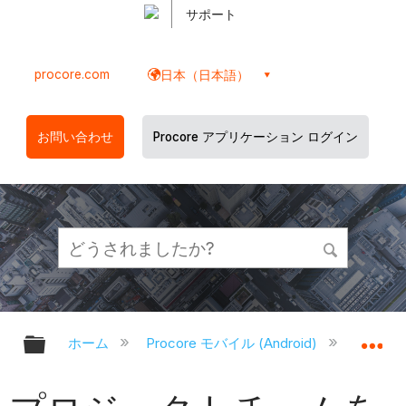
サポート
procore.com
日本（日本語）
お問い合わせ
Procore アプリケーション ログイン
グローバル階層を展開/折りたたむ
グ
ホーム
Procore モバイル (Android)
Proco