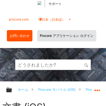
サポート
procore.com
日本（日本語）
お問い合わせ
Procore アプリケーション ログイン
グローバル階層を展開/折りたたむ
グ
ホーム
Procore モバイル (iOS)
Procore