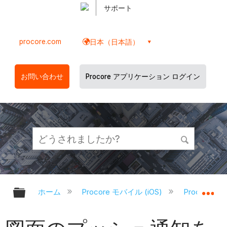
サポート
procore.com
日本（日本語）
お問い合わせ
Procore アプリケーション ログイン
グローバル階層を展開/折りたたむ
グ
ホーム
Procore モバイル (iOS)
Procore