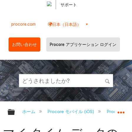
サポート
procore.com
日本（日本語）
お問い合わせ
Procore アプリケーション ログイン
グローバル階層を展開/折りたたむ
グ
ホーム
Procore モバイル (iOS)
Procore