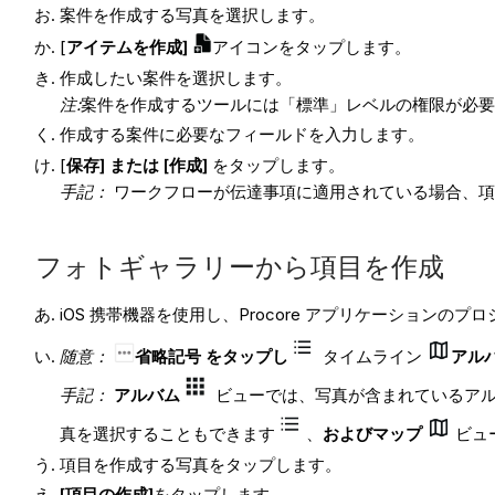
案件を作成する写真を選択します。
[
アイテムを作成]
アイコンをタップします。
作成したい案件を選択します。
注:
案件を作成するツールには「標準」レベルの権限が必
作成する案件に必要なフィールドを入力します。
[
保存
] または [作成]
をタップします。
手記：
ワークフローが伝達事項に適用されている場合、
フォトギャラリーから項目を作成
iOS 携帯機器を使用し、Procore アプリケーションのプ
随意：
省略記号 をタップし
タイムライン
アル
手記：
アルバム
ビューでは、写真が含まれているア
真を選択することもできます
、
およびマップ
ビュ
項目を作成する写真をタップします。
[項目の作成]
をタップします。