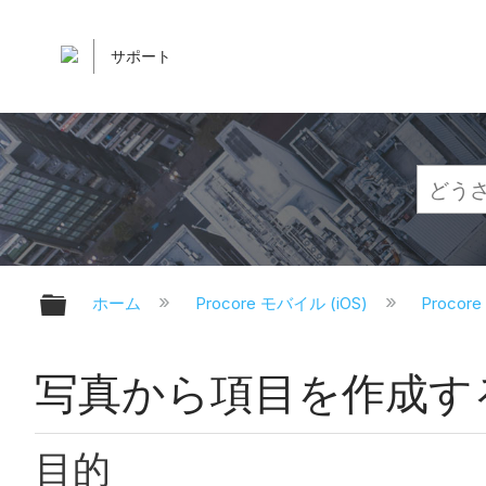
サポート
グローバル階層を展開/折りたたむ
ホーム
Procore モバイル (iOS)
Proco
写真から項目を作成する 
目的