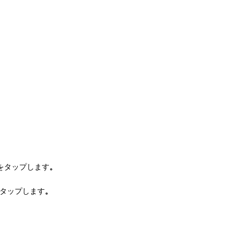
]をタップします
。
タップします
。