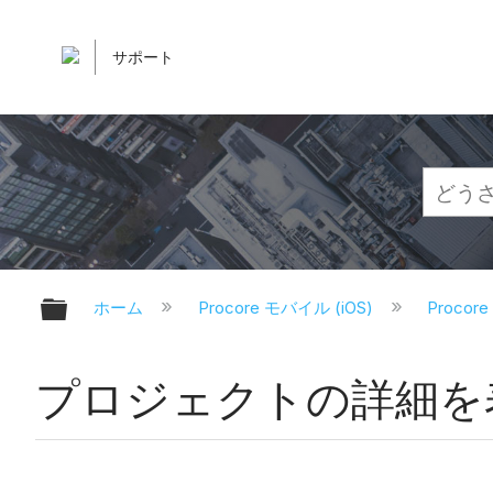
サポート
グローバル階層を展開/折りたたむ
ホーム
Procore モバイル (iOS)
Proco
プロジェクトの詳細を表示