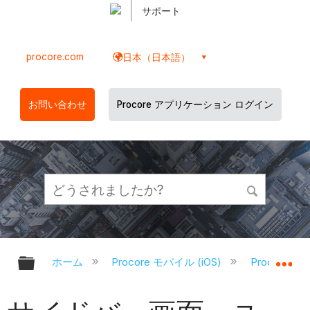
サポート
procore.com
日本（日本語）
お問い合わせ
Procore アプリケーション ログイン
グローバル階層を展開/折りたたむ
グ
ホーム
Procore モバイル (iOS)
Procore