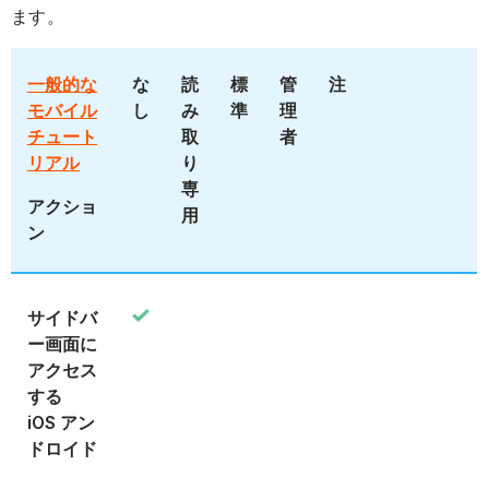
ます。
一般的な
な
読
標
管
注
モバイル
し
み
準
理
チュート
取
者
リアル
り
専
アクショ
用
ン
サイドバ
ー画面に
アクセス
する
iOS アン
ドロイド