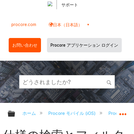
サポート
procore.com
日本（日本語）
お問い合わせ
Procore アプリケーション ログイン
グローバル階層を展開/折りたたむ
グ
ホーム
Procore モバイル (iOS)
Procore