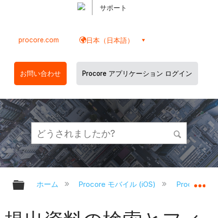
サポート
procore.com
日本（日本語）
お問い合わせ
Procore アプリケーション ログイン
グローバル階層を展開/折りたたむ
グ
ホーム
Procore モバイル (iOS)
Procore