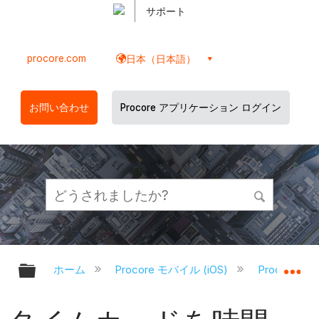
サポート
procore.com
日本（日本語）
お問い合わせ
Procore アプリケーション ログイン
グローバル階層を展開/折りたたむ
グ
ホーム
Procore モバイル (iOS)
Procore