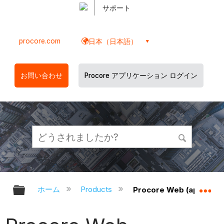
サポート
procore.com
日本（日本語）
お問い合わせ
Procore アプリケーション ログイン
グローバル階層を展開/折りたたむ
グ
ホーム
Products
Procore Web (app.proc