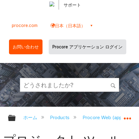
サポート
procore.com
日本（日本語）
お問い合わせ
Procore アプリケーション ログイン
グローバル階層を展開/折りたたむ
グ
ホーム
Products
Procore Web (app.proco