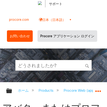
サポート
procore.com
日本（日本語）
お問い合わせ
Procore アプリケーション ログイン
グローバル階層を展開/折りたたむ
グ
ホーム
Products
Procore Web (app.proco