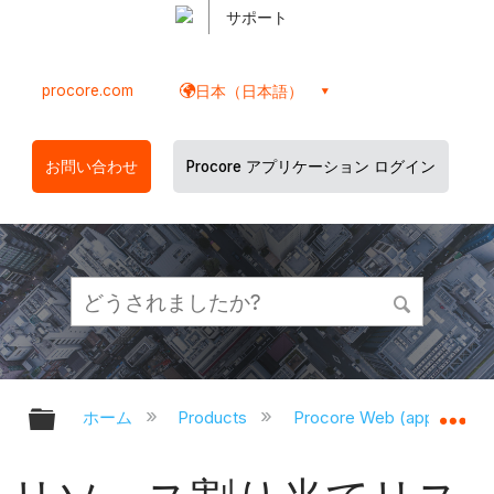
サポート
procore.com
日本（日本語）
お問い合わせ
Procore アプリケーション ログイン
グローバル階層を展開/折りたたむ
グ
ホーム
Products
Procore Web (app.proco