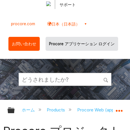
サポート
procore.com
日本（日本語）
お問い合わせ
Procore アプリケーション ログイン
グローバル階層を展開/折りたたむ
グ
ホーム
Products
Procore Web (app.proco