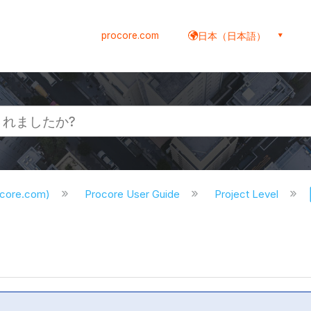
procore.com
日本（日本語）
ocore.com)
Procore User Guide
Project Level