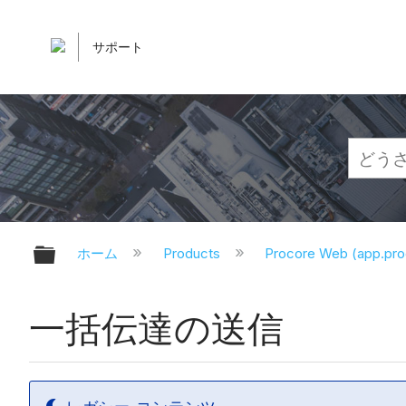
サポート
グローバル階層を展開/折りたたむ
ホーム
Products
Procore Web (app.pr
一括伝達の送信