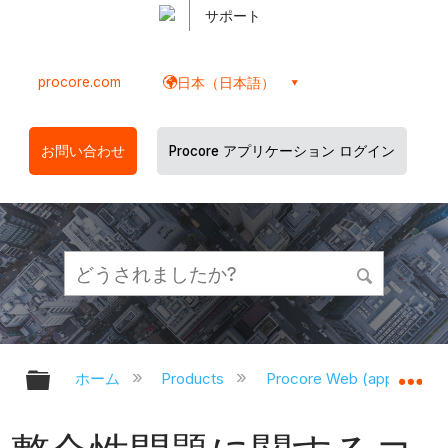
サポート
procore.com
日本（日本語）
お問い合わせ
Procore アプリケーション ログイン
グローバル階層を展開/折りたたむ
グ
ホーム
Products
Procore Web (app.proco