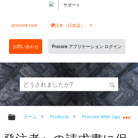
サポート
procore.com
日本（日本語）
お問い合わせ
Procore アプリケーション ログイン
グローバル階層を展開/折りたたむ
グ
ホーム
Products
Procore Web (app.proco