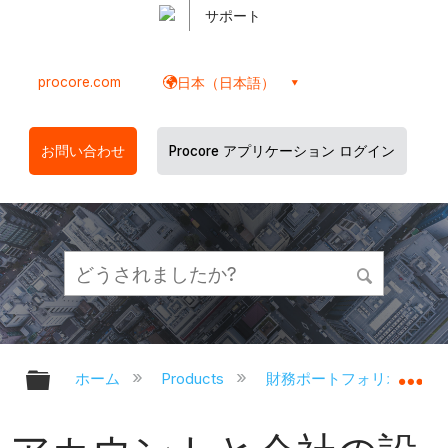
サポート
procore.com
日本（日本語）
お問い合わせ
Procore アプリケーション ログイン
グローバル階層を展開/折りたたむ
グ
ホーム
Products
財務ポートフォリオと資