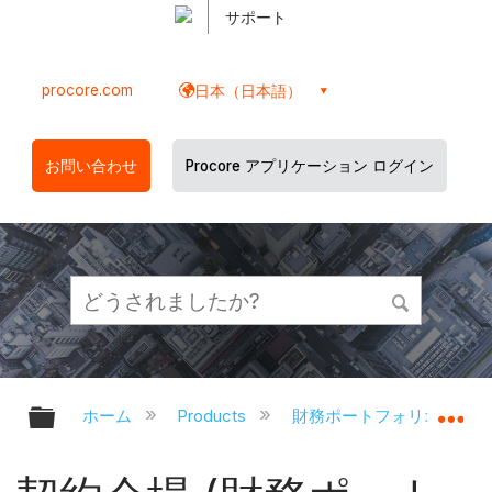
サポート
procore.com
日本（日本語）
お問い合わせ
Procore アプリケーション ログイン
グローバル階層を展開/折りたたむ
グ
ホーム
Products
財務ポートフォリオと資