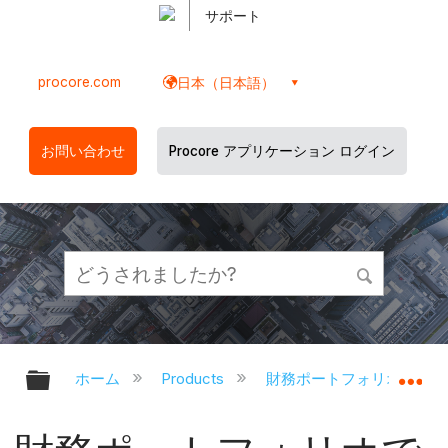
サポート
procore.com
日本（日本語）
お問い合わせ
Procore アプリケーション ログイン
グローバル階層を展開/折りたたむ
グ
ホーム
Products
財務ポートフォリオと資