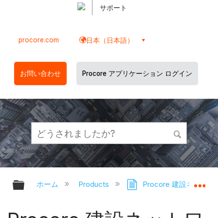
サポート
procore.com
日本（日本語）
お問い合わせ
Procore アプリケーション ログイン
グローバル階層を展開/折りたたむ
グ
ホーム
Products
Procore 建設ネット