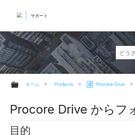
サポート
グローバル階層を展開/折りたたむ
ホーム
Products
Procore Drive
Procore Drive
目的