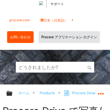
サポート
procore.com
日本（日本語）
お問い合わせ
Procore アプリケーション ログイン
グローバル階層を展開/折りたたむ
グ
ホーム
Products
Procore Drive
写真