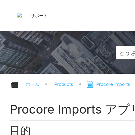
サポート
グローバル階層を展開/折りたたむ
ホーム
Products
Procore Imports
Procore Impo
目的