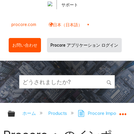
サポート
procore.com
日本（日本語）
お問い合わせ
Procore アプリケーション ログイン
グローバル階層を展開/折りたたむ
グ
ホーム
Products
Procore Imports