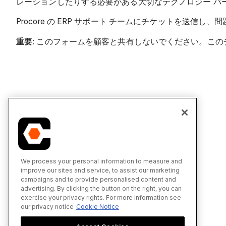
レーションしたりする必要がある大切なテクノロジー パ
Procore の ERP サポート チームにチケットを
重要
: このフォームを顧客と共有しないでください。このチ
We process your personal information to measure and
improve our sites and service, to assist our marketing
campaigns and to provide personalised content and
advertising. By clicking the button on the right, you can
exercise your privacy rights. For more information see
our privacy notice
Cookie Notice