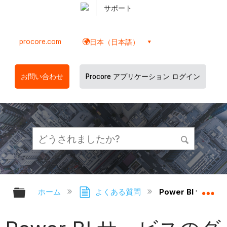
サポート
procore.com
日本（日本語）
お問い合わせ
Procore アプリケーション ログイン
グローバル階層を展開/折りたたむ
グ
ホーム
よくある質問
Power BI サ