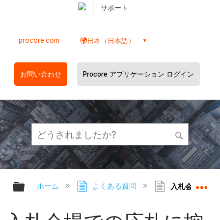
サポート
procore.com
日本（日本語）
お問い合わせ
Procore アプリケーション ログイン
グローバル階層を展開/折りたたむ
グ
ホーム
よくある質問
入札会場での応